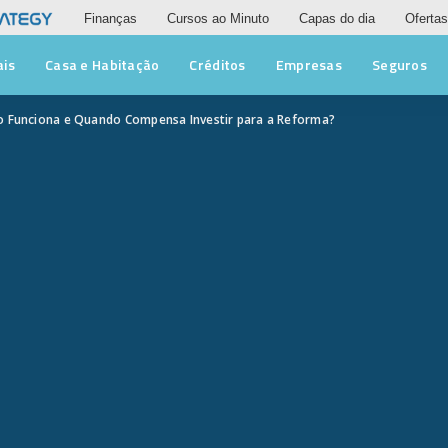
Finanças
Cursos ao Minuto
Capas do dia
Ofertas
ais
Casa e Habitação
Créditos
Empresas
Seguros
 Funciona e Quando Compensa Investir para a Reforma?