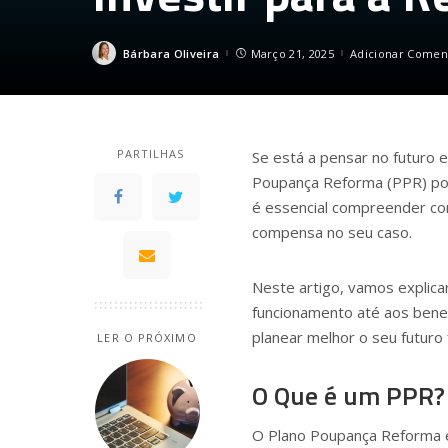
Bárbara Oliveira
Março 21, 2025
Adicionar Comen
Posted
by
PARTILHAS
Se está a pensar no futuro 
Poupança Reforma (PPR) pod
é essencial compreender co
compensa no seu caso.
Neste artigo, vamos explica
funcionamento até aos benef
planear melhor o seu futuro 
LER O PRÓXIMO
O Que é um PPR?
O Plano Poupança Reforma é 