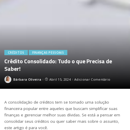
CRÉDITOS
FINANÇAS PESSOAIS
Crédito Consolidado: Tudo o que Precisa de
Saber!
Bárbara Oliveira
Abril 15, 2024
Adicionar Comentário
Posted
by
A consolidação de créditos tem se tornado uma solução
financeira popular entre aqueles que buscam simplificar suas
finanças e gerenciar melhor suas dívidas. Se está a pensar em
consolidar seus créditos ou quer saber mais sobre o assunto,
este artigo é para você.