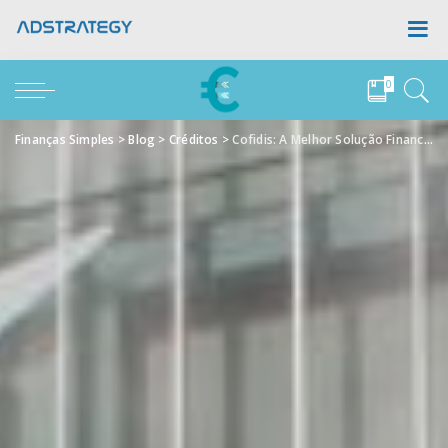
0
Finanças Simples
>
Blog
>
Créditos
>
Cofidis: A Melhor Solução Financeira para Si!