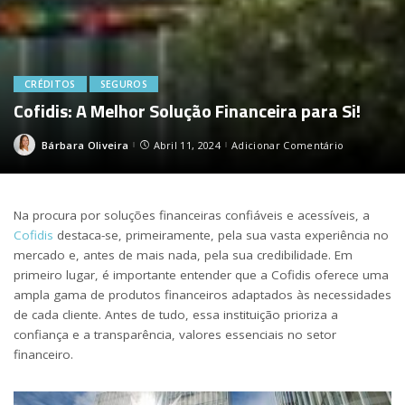
CRÉDITOS
SEGUROS
Cofidis: A Melhor Solução Financeira para Si!
Bárbara Oliveira
Abril 11, 2024
Adicionar Comentário
Posted
by
Na procura por soluções financeiras confiáveis e acessíveis, a
Cofidis
destaca-se, primeiramente, pela sua vasta experiência no
mercado e, antes de mais nada, pela sua credibilidade. Em
primeiro lugar, é importante entender que a Cofidis oferece uma
ampla gama de produtos financeiros adaptados às necessidades
de cada cliente. Antes de tudo, essa instituição prioriza a
confiança e a transparência, valores essenciais no setor
financeiro.