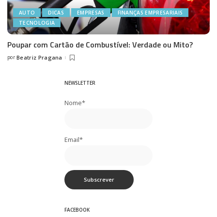
AUTO
DICAS
EMPRESAS
FINANÇAS EMPRESARIAIS
TECNOLOGIA
Poupar com Cartão de Combustível: Verdade ou Mito?
por
Beatriz Pragana
Posted
by
NEWSLETTER
Nome*
Email*
FACEBOOK