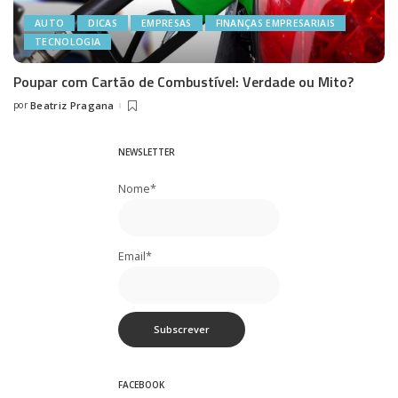
AUTO
DICAS
EMPRESAS
FINANÇAS EMPRESARIAIS
TECNOLOGIA
Poupar com Cartão de Combustível: Verdade ou Mito?
por
Beatriz Pragana
Posted
by
NEWSLETTER
Nome*
Email*
FACEBOOK