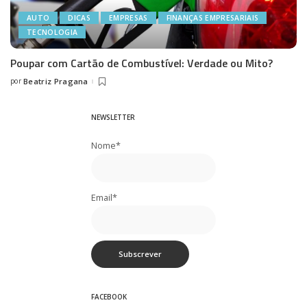
AUTO
DICAS
EMPRESAS
FINANÇAS EMPRESARIAIS
TECNOLOGIA
Poupar com Cartão de Combustível: Verdade ou Mito?
por
Beatriz Pragana
Posted
by
NEWSLETTER
Nome*
Email*
FACEBOOK