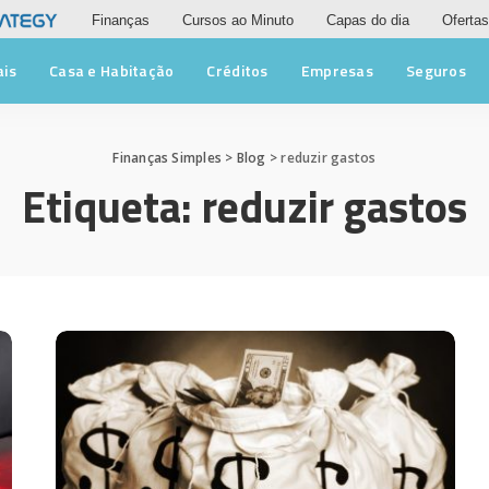
Finanças
Cursos ao Minuto
Capas do dia
Ofertas
ais
Casa e Habitação
Créditos
Empresas
Seguros
Finanças Simples
>
Blog
>
reduzir gastos
Etiqueta:
reduzir gastos