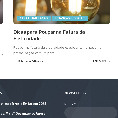
CASA E HABITAÇÃO
FINANÇAS PESSOAIS
Dicas para Poupar na Fatura da
Eletricidade
Poupar na fatura da eletricidade é, evidentemente, uma
preocupação comum para
...
por
Bárbara Oliveira
LER MAIS
Posted
by
S
NEWSLETTER
stimo: Erros a Evitar em 2025
Nome*
as a Mais? Organize-se Agora