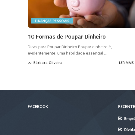
FINANÇAS PESSOAIS
10 Formas de Poupar Dinheiro
Dicas para Poupar Dinheiro Poupar dinheiro é,
evidentemente, uma habilidade essencial
...
por
Bárbara Oliveira
LER MAIS
Posted
by
FACEBOOK
RECENTE
Empré
Dívid