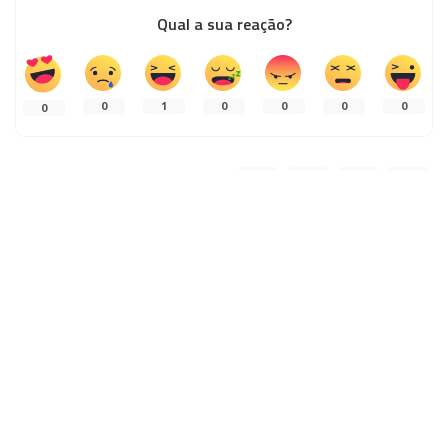
Qual a sua reação?
0
1
0
0
0
0
0
PARTILHAS
ARTIGO ANTERIOR
PRÓXIMO ARTIGO
Porque Devo Ter um Crédito
Afinal, Para Que Serve um Crédito
Consolidado?
Pessoal?
Deixe uma resposta
O seu endereço de email não será publicado.
Campos obrigatórios
marcados com
*