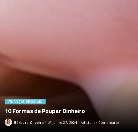
FINANÇAS PESSOAIS
10 Formas de Poupar Dinheiro
Bárbara Oliveira
Junho 27, 2024
Adicionar Comentário
Posted
by