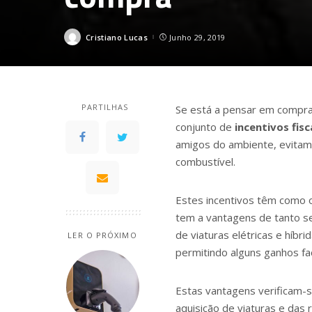
Cristiano Lucas
Junho 29, 2019
Posted
by
PARTILHAS
Se está a pensar em compra
conjunto de
incentivos fis
amigos do ambiente, evita
combustível.
Estes incentivos têm como o
tem a vantagens de tanto se
de viaturas elétricas e híbri
LER O PRÓXIMO
permitindo alguns ganhos fa
Estas vantagens verificam-s
aquisição de viaturas e da