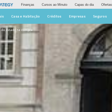
Finanças
Cursos ao Minuto
Capas do dia
Ofertas
ais
Casa e Habitação
Créditos
Empresas
Seguros
os do Estado na compra