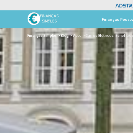
Finanças Pesso
Finanças Simples
>
Blog
>
Auto
>
Carros Elétricos: Benefíci